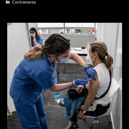
Categorías
Contramarea