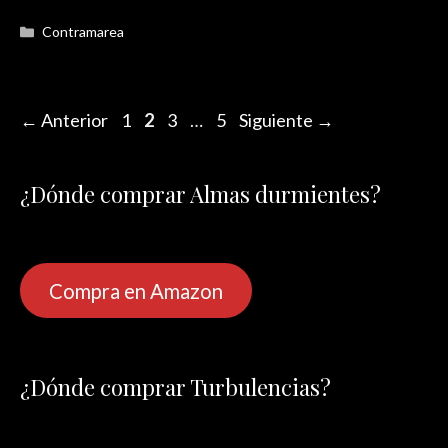
Categorías
Contramarea
Página
Página
Página
Página
←
Anterior
1
2
3
…
5
Siguiente
→
¿Dónde comprar Almas durmientes?
Compra en Amazon
¿Dónde comprar Turbulencias?