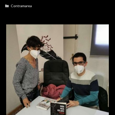
Categorías
Contramarea