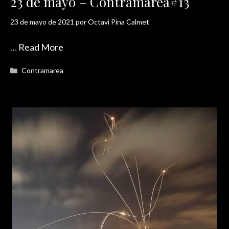
23 de mayo – Contramarea#13
23 de mayo de 2021
por
Octavi Pina Calmet
…
Read More
Categorías
Contramarea