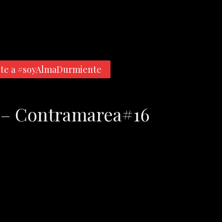
te a #soyAlmaDurmiente
io – Contramarea#16