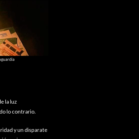
nguardia
 la luz
odo lo contrario.
aridad y un disparate