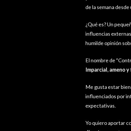
de la semana desde u
¿Qué es? Un pequeño
influencias externa
humilde opinión sobr
El nombre de “Contr
Imparcial, ameno y
Me gusta estar bien
influenciados por int
expectativas.
Yo quiero aportar co