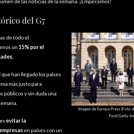
sumen de las noticias de la semana. ¡Empecemos!
órico del G7
s de todo el
menos un
15% por el
dades.
l que han llegado los países
tema más justo para
os públicos y sin duda una
 semana.
Imagen de Europa Press (Foto d
Pool/Getty Im
 es
evitar la
 empresas
en países con un