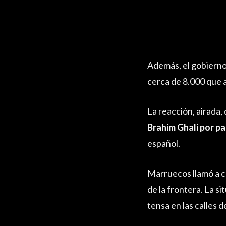
Además, el gobiern
cerca de 8.000 que 
La reacción, airada,
Brahim Ghali por p
español.
Marruecos llamó a co
de la frontera. La s
tensa en las calles d