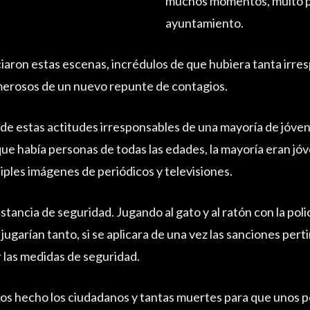
muchos momentos, multó p
ayuntamiento.
iaron estas escenas, incrédulos de que hubiera tanta irre
merosos de un nuevo repunte de contagios.
e estas actitudes irresponsables de una mayoría de jóvene
 había personas de todas las edades, la mayoría eran jóve
iples imágenes de periódicos y televisiones.
distancia de seguridad. Jugando al gato y al ratón con la poli
jugarían tanto, si se aplicara de una vez las sanciones per
ar las medidas de seguridad.
s hecho los ciudadanos y tantas muertes para que unos p