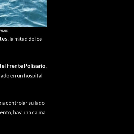
ve.es
tes,
la mitad de los
del Frente Polisario,
esado en un hospital
 a controlar su lado
mento, hay una calma