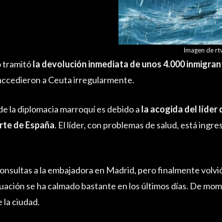
Imagen de rt
o tramitó
la devolución inmediata de unos 4.000 inmigran
accedieron a Ceuta irregularmente.
 de la diplomacia marroquí es debido a
la acogida del líder 
arte de España
. El líder, con problemas de salud, está ingr
nsultas a la embajadora en Madrid, pero finalmente volvió
ituación se ha calmado bastante en los últimos días. De mo
e la ciudad.