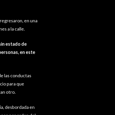
 regresaron, en una
es a la calle.
 sin estado de
personas, en este
 de las conductas
acio para que
an otro.
icía, desbordada en