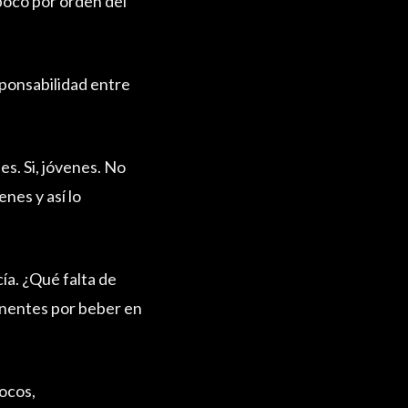
oco por orden del
sponsabilidad entre
s. Si, jóvenes. No
nes y así lo
cía. ¿Qué falta de
tinentes por beber en
ocos,