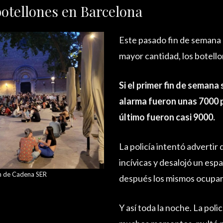
otellones en Barcelona
Este pasado fin de semana
mayor cantidad, los botellon
Si el primer fin de semana
alarma fueron unas 7000 
último fueron casi 9000.
La policía intentó advertir
incívicas y desalojó un esp
 de Cadena SER
después los mismos ocupar
Y así toda la noche. La pol