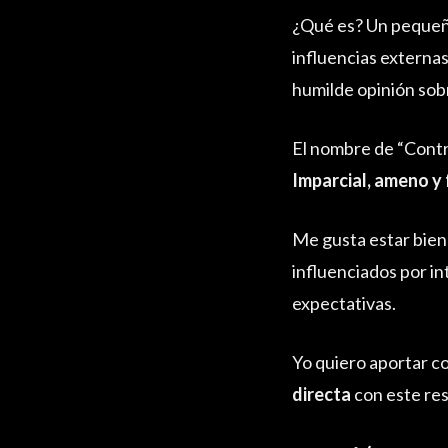
¿Qué es? Un pequeño
influencias externa
humilde opinión sobr
El nombre de “Contr
Imparcial, ameno y
Me gusta estar bien
influenciados por int
expectativas.
Yo quiero aportar co
directa
con este re