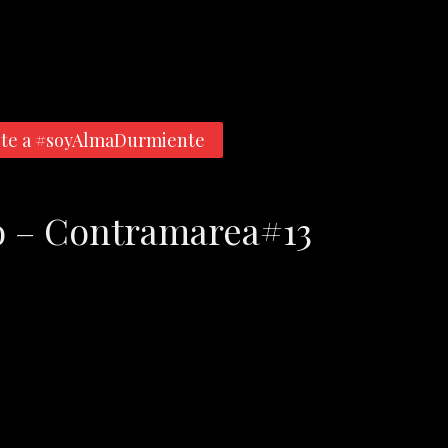
te a #soyAlmaDurmiente
yo – Contramarea#13