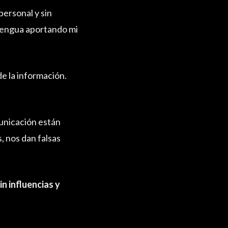
ersonal y sin
 lengua aportando mi
e la información.
unicación están
s, nos dan falsas
in influencias y