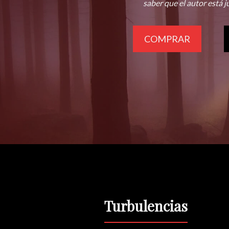
saber que el autor está j
COMPRAR
Turbulencias