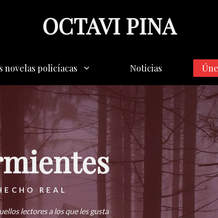
OCTAVI PINA
s novelas policíacas
Noticias
Úne
rmientes
HECHO REAL
ellos lectores a los que les gusta