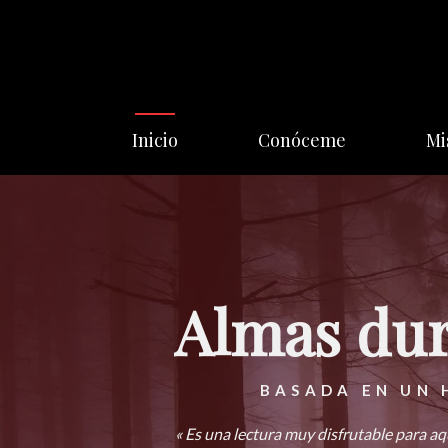
Saltar
al
contenido
Inicio
Conóceme
Mi
Almas du
BASADA EN UN 
« Es una lectura muy disfrutable para aqu