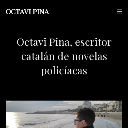
Saltar
OCTAVI PINA
M
al
contenido
Octavi Pina, escritor
catalán de novelas
policíacas