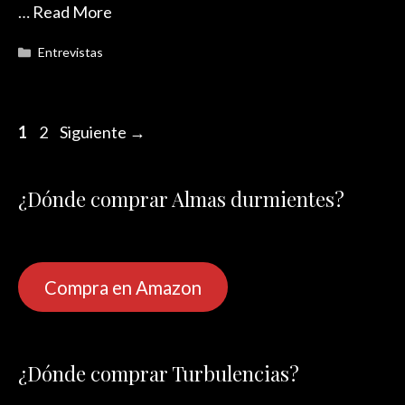
…
Read More
Categorías
Entrevistas
Página
Página
1
2
Siguiente
→
¿Dónde comprar Almas durmientes?
Compra en Amazon
¿Dónde comprar Turbulencias?