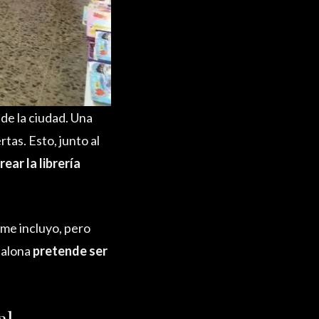
de la ciudad. Una
tas. Esto, junto al
rear la librería
e me incluyo, pero
dalona
pretende ser
al