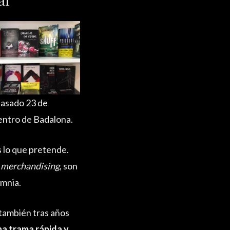
pasado 23 de
centro de Badalona.
s lo que pretende.
,
merchandising
, son
omnia.
también tras años
na trama rápida y