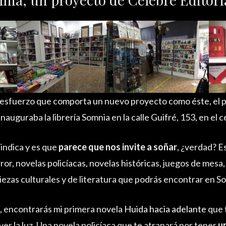
 y esfuerzo que comporta un nuevo proyecto como éste, el 
nauguraba la librería Somnia en la calle Guifré, 153, en el 
indica y es que
parece que nos invite a soñar
, ¿verdad? E
rror, novelas policíacas, novelas históricas, juegos de mesa
piezas culturales y de literatura que podrás encontrar en S
o, encontrarás mi primera novela
Huida hacia adelante
que 
er la luz. Una novela policíaca que te atrapará por tener
u