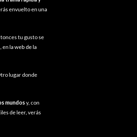
erás envuelto en una
ntonces tu gusto se
a, en
la web de la
Otro lugar donde
ros mundos
y, con
les de leer, verás