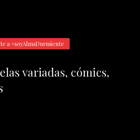
te a #soyAlmaDurmiente
elas variadas, cómics,
s