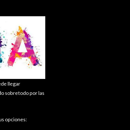
ede llegar
do sobretodo por las
us opciones: