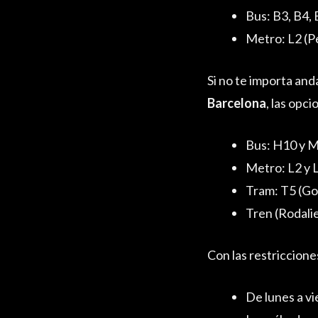
Bus: B3, B4,
Metro: L2 (P
Si no te importa and
Barcelona
, las opc
Bus: H10 y 
Metro: L2 y 
Tram: T5 (Go
Tren (Rodali
Con las restriccione
De lunes a vi