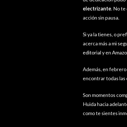
electrizante
. No te
acción sin pausa.
Si ya la tienes, o p
acerca más a mi seg
editorial
y en
Amazo
Además, en febrero 
encontrar todas las o
Son momentos compl
Huida hacia adelante
como te sientes inme