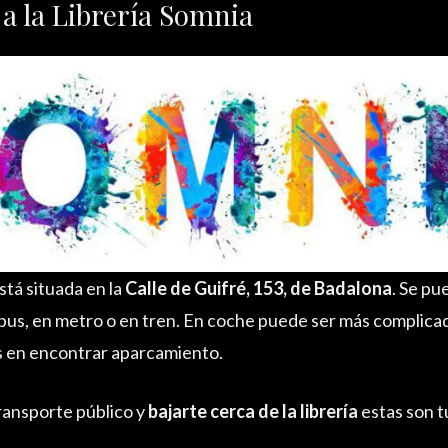
a la Librería Somnia
stá situada en la
Calle de Guifré, 153, de Badalona
. Se pu
n bus, en metro o en tren. En coche puede ser más complica
es en encontrar aparcamiento.
transporte público y
bajarte cerca de la librería
estas son t