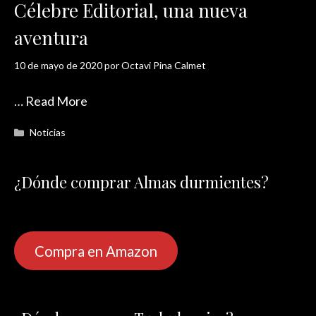
Célebre Editorial, una nueva
aventura
10 de mayo de 2020
por
Octavi Pina Calmet
…
Read More
Categorías
Noticias
¿Dónde comprar Almas durmientes?
Compra en Amazon