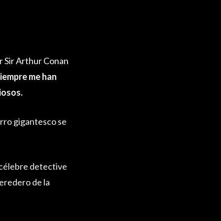
or
Sir Arthur Conan
iempre me han
iosos.
erro gigantesco se
 célebre detective
eredero de la