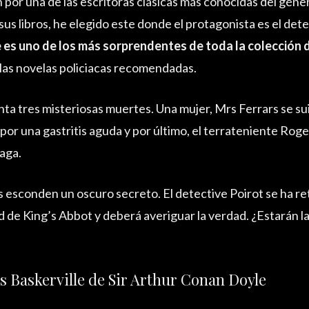
 por una de las escritoras clásicas más conocidas del géne
 sus libros, he elegido este donde el protagonista es el de
 es uno de los más sorprendentes de toda la colección 
 las novelas policiacas recomendadas.
ta tres misteriosas muertes. Una mujer, Mrs Ferrars se sui
or una gastritis aguda y por último, el terrateniente Rog
aga.
 esconden un oscuro secreto. El detective Poirot se ha re
 de King’s Abbot y deberá averiguar la verdad. ¿Estarán l
os Baskerville de Sir Arthur Conan Doyle