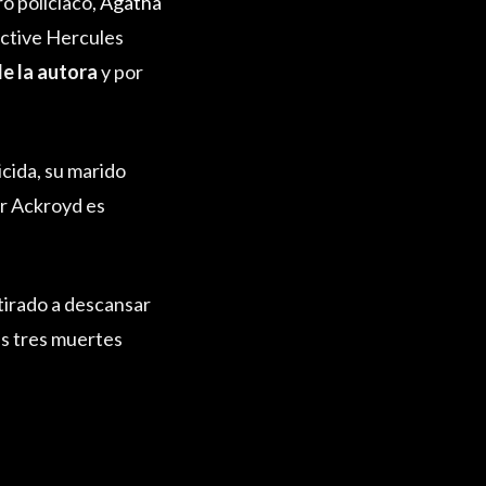
ro policiaco,
Agatha
tective Hercules
de la autora
y por
cida, su marido
er Ackroyd es
tirado a descansar
as tres muertes