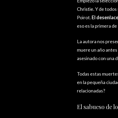
Empiezo la selección
Christie
. Y de todos
Poirot.
El desenlace
eso es la primera de
La autora nos presen
muere un año antes p
asesinado con una d
Todas estas muertes
en la pequeña ciudad
relacionadas?
El sabueso de l