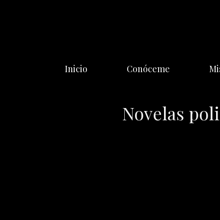
Saltar
al
contenido
Inicio
Conóceme
Mi
Novelas pol