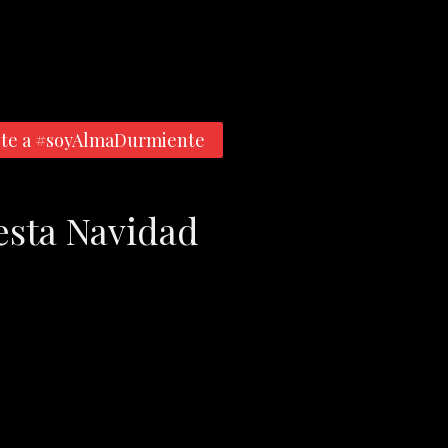
te a #soyAlmaDurmiente
esta Navidad