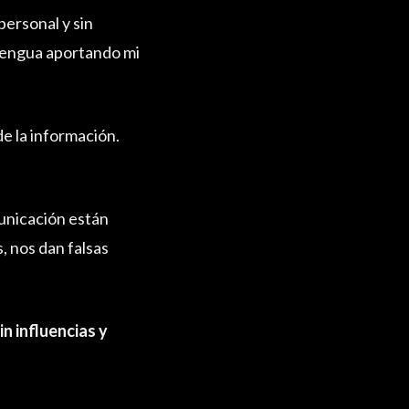
ersonal y sin
 lengua aportando mi
e la información.
unicación están
s, nos dan falsas
in influencias y