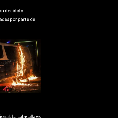
an decidido
dades por parte de
onal. La cabecilla es