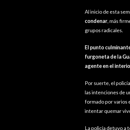
Al inicio de esta se
condenar
, más fir
grupos radicales.
El punto culminante
furgoneta de la
Gu
agente en el interi
Por suerte, el policí
las intenciones de u
formado por varios e
intentar quemar vivo
La policía detuvo a 