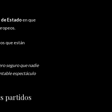
 de Estado
en que
europeos.
nos que están
ero seguro que nadie
entable espectáculo
s partidos