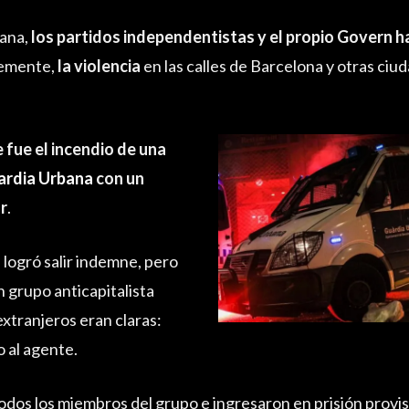
mana,
los partidos independentistas y el propio Govern h
memente,
la violencia
en las calles de Barcelona y otras ciu
 fue el incendio de una
ardia Urbana
con un
or
.
a logró salir indemne, pero
n grupo anticapitalista
xtranjeros eran claras:
 al agente.
todos los miembros del grupo e ingresaron en prisión provisi