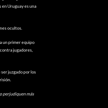
as en Uruguay es una
ines ocultos.
 a un primer equipo
contra jugadores,
ser juzgado por los
isión.
 no perjudiquen más