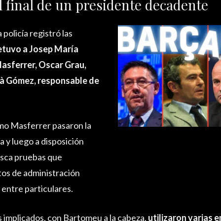
l final de un presidente decadente
 policía registró las
etuvo a Josep María
asferrer, Oscar Grau,
mà Gómez, responsable de
o Masferrer pasaron la
a y luego a disposición
busca pruebas que
tos de administración
 entre particulares.
s implicados, con Bartomeu a la cabeza,
utilizaron varias 