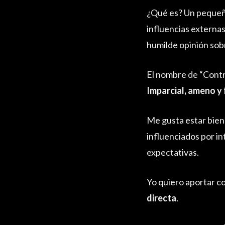
¿Qué es? Un pequeño
influencias externa
humilde opinión sobr
El nombre de “Contr
Imparcial, ameno y
Me gusta estar bien
influenciados por int
expectativas.
Yo quiero aportar co
directa
.