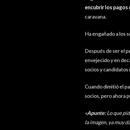
encubrir los pagos
caravana.
Ha engañado a los so
Después de ser el pe
envejecido y en dec
socios y candidatos r
Cuando dimitió el p
socios, pero ahora p
«
Apunte:
Lo que pid
la imagen, ya muy d