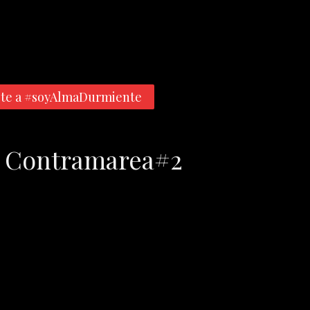
te a #soyAlmaDurmiente
 – Contramarea#2