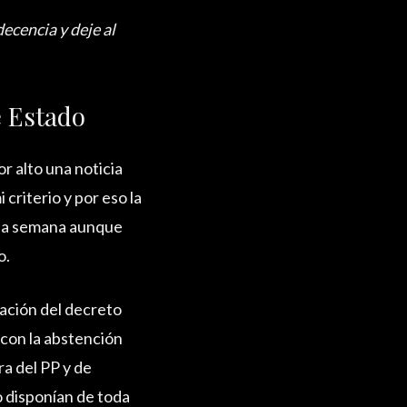
ecencia y deje al
e Estado
 alto una noticia
criterio y por eso la
 la semana aunque
o.
ación del decreto
con la abstención
ra del PP y de
o disponían de toda