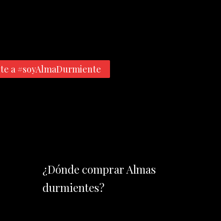
te a #soyAlmaDurmiente
¿Dónde comprar Almas
durmientes?