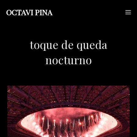
Saltar
OCTAVI PINA
M
al
contenido
toque de queda
nocturno