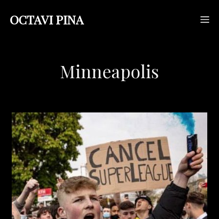
Saltar
OCTAVI PINA
M
al
contenido
Minneapolis