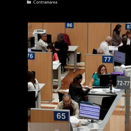
Categorías
Contramarea