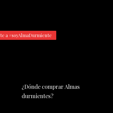
te a #soyAlmaDurmiente
¿Dónde comprar Almas
durmientes?