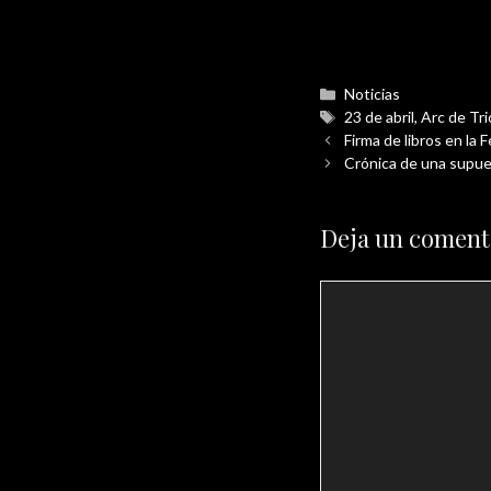
Categorías
Noticias
Etiquetas
23 de abril
,
Arc de Tr
Firma de libros en la 
Crónica de una supues
Deja un coment
Comentario