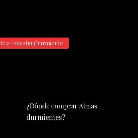
te a #soyAlmaDurmiente
¿Dónde comprar Almas
durmientes?