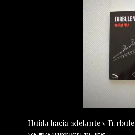
Huida hacia adelante y Turbulen
5 de julio de 2020
por
Octavi Pina Calmet