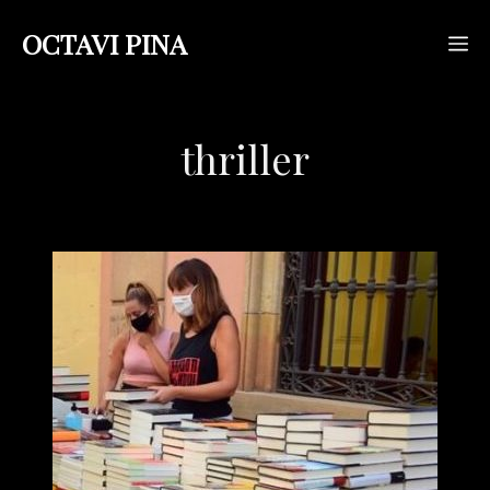
Saltar
OCTAVI PINA
M
al
contenido
thriller