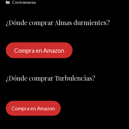
Categorías
Contramarea
¿Dónde comprar Almas durmientes?
Compra en Amazon
¿Dónde comprar Turbulencias?
Compra en Amazon