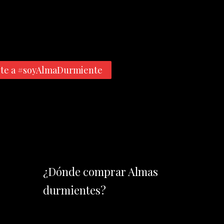
te a #soyAlmaDurmiente
¿Dónde comprar Almas
durmientes?