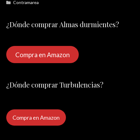
Categorías
Contramarea
¿Dónde comprar Almas durmientes?
Compra en Amazon
¿Dónde comprar Turbulencias?
Compra en Amazon