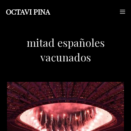
Saltar
OCTAVI PINA
M
al
contenido
mitad españoles
vacunados