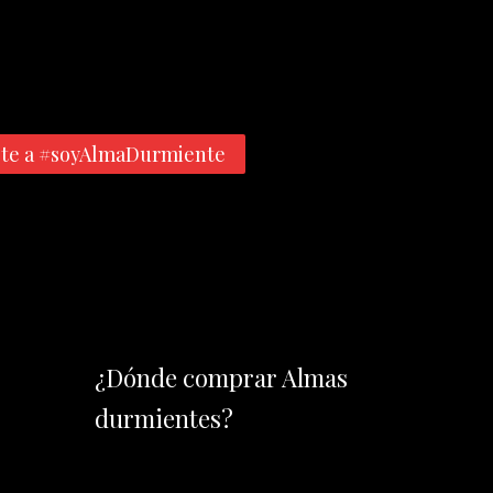
te a #soyAlmaDurmiente
¿Dónde comprar Almas
durmientes?