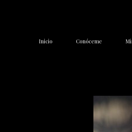
Saltar
al
contenido
Inicio
Conóceme
Mi