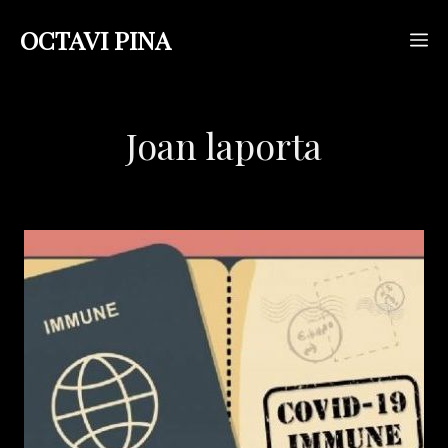
Saltar
OCTAVI PINA
M
al
contenido
Joan laporta