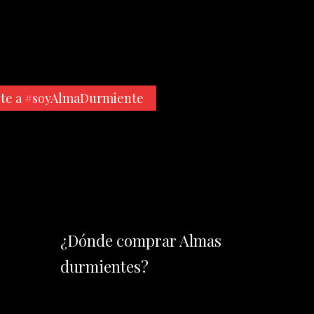
te a #soyAlmaDurmiente
¿Dónde comprar Almas
durmientes?