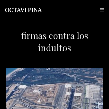
Saltar
OCTAVI PINA
M
al
contenido
firmas contra los
indultos