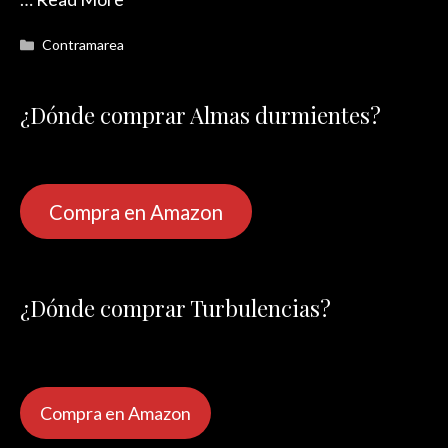
Categorías
Contramarea
¿Dónde comprar Almas durmientes?
Compra en Amazon
¿Dónde comprar Turbulencias?
Compra en Amazon