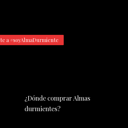
te a #soyAlmaDurmiente
¿Dónde comprar Almas
durmientes?