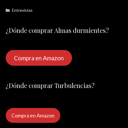
Categorías
Entrevistas
¿Dónde comprar Almas durmientes?
Compra en Amazon
¿Dónde comprar Turbulencias?
Compra en Amazon