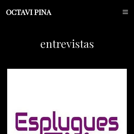
Saltar
OCTAVI PINA
M
al
contenido
entrevistas