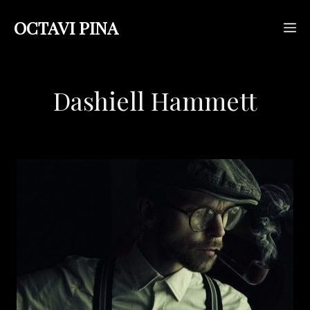
Saltar
OCTAVI PINA
M
al
contenido
Dashiell Hammett