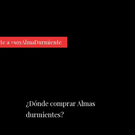
te a #soyAlmaDurmiente
¿Dónde comprar Almas
durmientes?