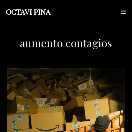
Saltar
OCTAVI PINA
M
al
contenido
aumento contagios