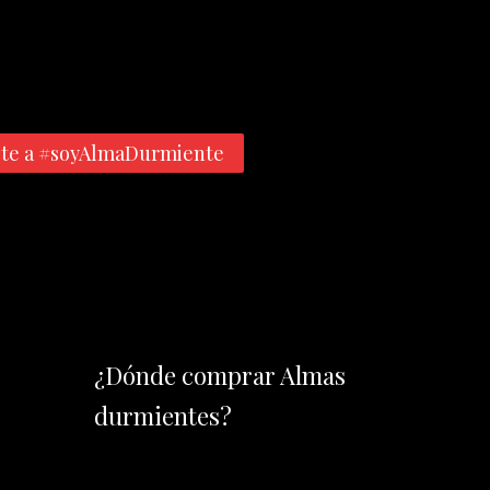
te a #soyAlmaDurmiente
¿Dónde comprar Almas
durmientes?