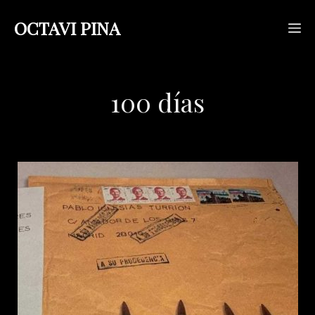
Saltar
OCTAVI PINA
M
al
contenido
100 días