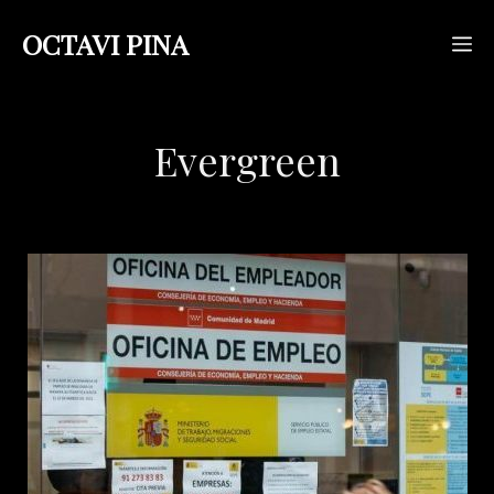
Saltar
OCTAVI PINA
M
al
contenido
Evergreen